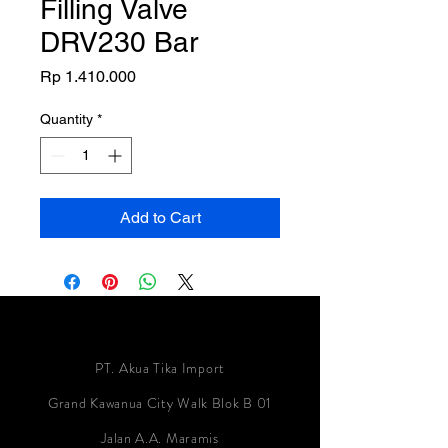
Filling Valve
DRV230 Bar
Price
Rp 1.410.000
Quantity
*
Add to Cart
PT. Akua Tika Import
Grand Kawanua City Walk Blok B 01
Jalan A.A. Maramis