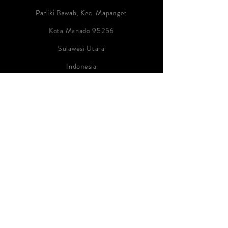
Paniki Bawah, Kec. Mapanget
Kota Manado 95256
Sulawesi Utara
Indonesia
Contact:
info@akua-tika-import.com
WA: +62 852 5657 3364